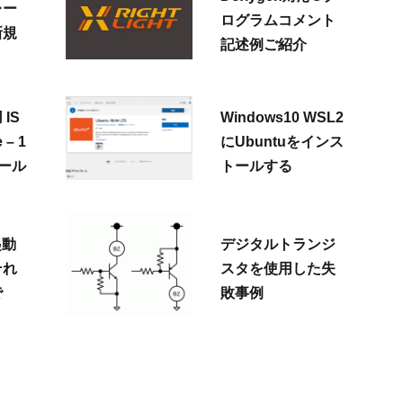
レー
ログラムコメント
新規
記述例ご紹介
 IS
Windows10 WSL2
 – 1
にUbuntuをインス
トール
トールする
が起動
デジタルトランジ
それ
スタを使用した失
で
敗事例