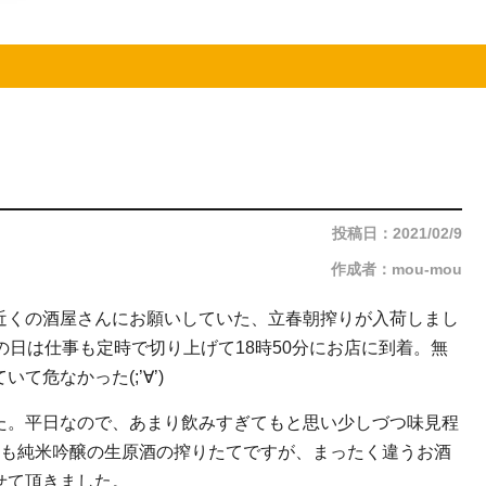
投稿日：2021/02/9
作成者：mou-mou
近くの酒屋さんにお願いしていた、立春朝搾りが入荷しまし
の日は仕事も定時で切り上げて18時50分にお店に到着。無
危なかった(;’∀’)
た。平日なので、あまり飲みすぎてもと思い少しづつ味見程
らも純米吟醸の生原酒の搾りたてですが、まったく違うお酒
せて頂きました。