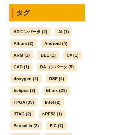
タグ
ADコンバータ
(2)
AI
(1)
Altium
(2)
Android
(4)
ARM
(1)
BLE
(1)
C#
(1)
CAD
(1)
DAコンバータ
(5)
doxygen
(2)
DSP
(4)
Eclipse
(3)
Efinix
(21)
FPGA
(39)
Intel
(2)
JTAG
(2)
nRF52
(1)
Pericallis
(2)
PIC
(7)