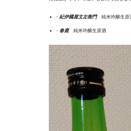
・
紀伊國屋文左衛門
純米吟醸生原
・
春鹿
純米吟醸生原酒