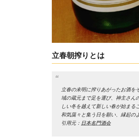
立春朝搾りとは
立春の未明に搾りあがったお酒を
域の蔵元まで足を運び、神主さん
しい冬を越えて新しい春が始まる
和気藹々と集う日を願い、縁起の
引用元：
日本名門酒会