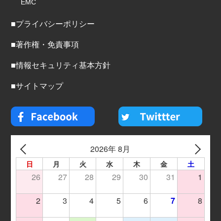
EMC
■プライバシーポリシー
■著作権・免責事項
■情報セキュリティ基本方針
■サイトマップ
2026年 8月
日
月
火
水
木
金
土
26
27
28
29
30
31
1
2
3
4
5
6
7
8