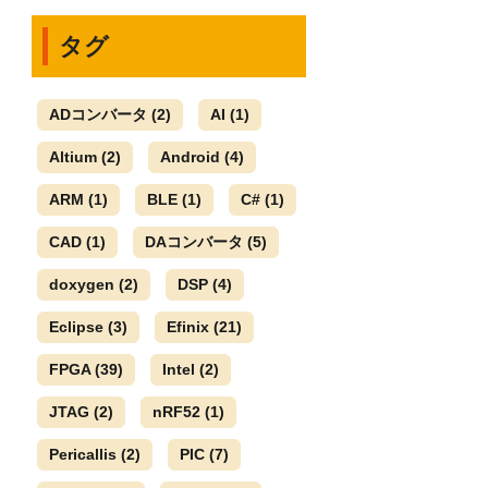
タグ
ADコンバータ
(2)
AI
(1)
Altium
(2)
Android
(4)
ARM
(1)
BLE
(1)
C#
(1)
CAD
(1)
DAコンバータ
(5)
doxygen
(2)
DSP
(4)
Eclipse
(3)
Efinix
(21)
FPGA
(39)
Intel
(2)
JTAG
(2)
nRF52
(1)
Pericallis
(2)
PIC
(7)