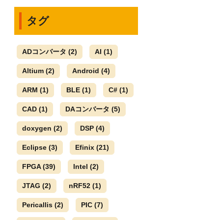
タグ
ADコンバータ
(2)
AI
(1)
Altium
(2)
Android
(4)
ARM
(1)
BLE
(1)
C#
(1)
CAD
(1)
DAコンバータ
(5)
doxygen
(2)
DSP
(4)
Eclipse
(3)
Efinix
(21)
FPGA
(39)
Intel
(2)
JTAG
(2)
nRF52
(1)
Pericallis
(2)
PIC
(7)