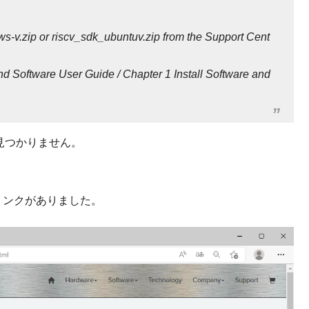
s-v.zip or riscv_sdk_ubuntuv.zip from the Support Cent
Software User Guide / Chapter 1 Install Software and
見つかりません。
。
リンクがありました。