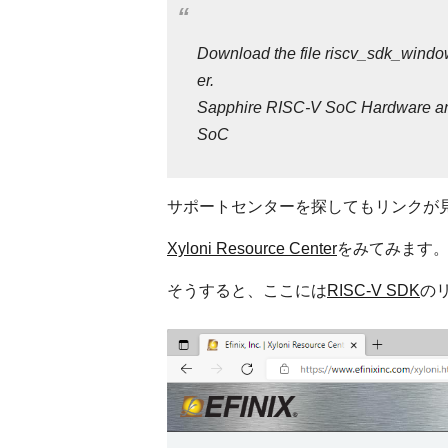
Download the file riscv_sdk_window
er.
Sapphire RISC-V SoC Hardware and 
SoC
サポートセンターを探してもリンクが
Xyloni Resource Center
をみてみます
そうすると、ここには
RISC-V SDK
の