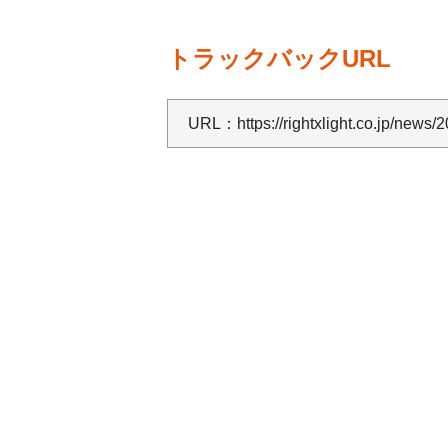
トラックバックURL
URL：
https://rightxlight.co.jp/new