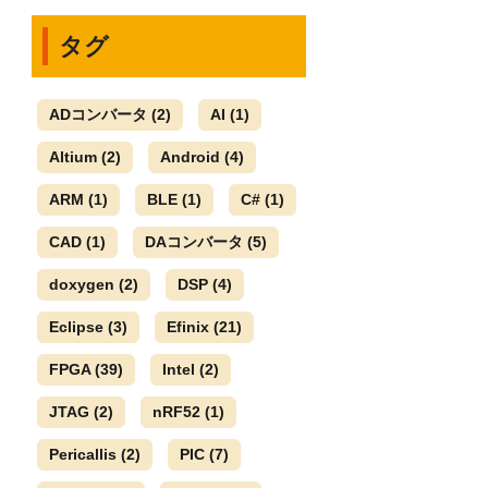
タグ
ADコンバータ
(2)
AI
(1)
Altium
(2)
Android
(4)
ARM
(1)
BLE
(1)
C#
(1)
CAD
(1)
DAコンバータ
(5)
doxygen
(2)
DSP
(4)
Eclipse
(3)
Efinix
(21)
FPGA
(39)
Intel
(2)
JTAG
(2)
nRF52
(1)
Pericallis
(2)
PIC
(7)