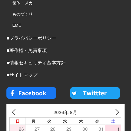
筐体・メカ
ものづくり
EMC
■プライバシーポリシー
■著作権・免責事項
■情報セキュリティ基本方針
■サイトマップ
2026年 8月
日
月
火
水
木
金
土
26
27
28
29
30
31
1