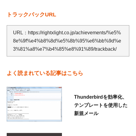
トラックバックURL
URL：
https://rightxlight.co.jp/achievements/%e5%
8e%9f%e4%b8%8d%e5%8b%95%e6%bb%9d%e
3%81%a8%e7%b4%85%e8%91%89/trackback/
よく読まれている記事はこちら
Thunderbirdを効率化、
テンプレートを使用した
新規メール