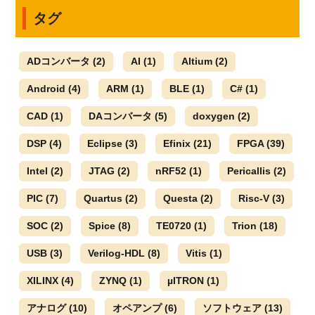
タグ
ADコンバータ
(2)
AI
(1)
Altium
(2)
Android
(4)
ARM
(1)
BLE
(1)
C#
(1)
CAD
(1)
DAコンバータ
(5)
doxygen
(2)
DSP
(4)
Eclipse
(3)
Efinix
(21)
FPGA
(39)
Intel
(2)
JTAG
(2)
nRF52
(1)
Pericallis
(2)
PIC
(7)
Quartus
(2)
Questa
(2)
Risc-V
(3)
SOC
(2)
Spice
(8)
TE0720
(1)
Trion
(18)
USB
(3)
Verilog-HDL
(8)
Vitis
(1)
XILINX
(4)
ZYNQ
(1)
µITRON
(1)
アナログ
(10)
オペアンプ
(6)
ソフトウェア
(13)